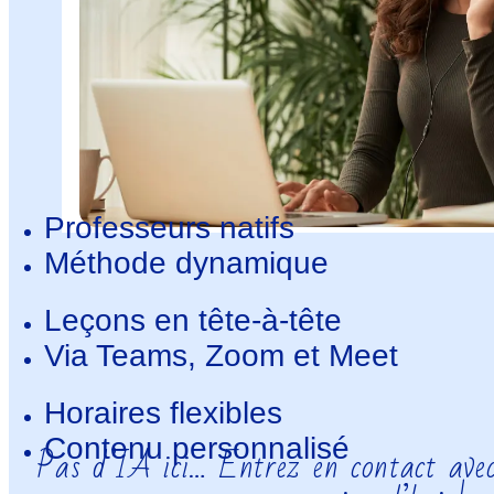
Professeurs natifs
Méthode dynamique
Leçons en tête-à-tête
Via Teams, Zoom et Meet
Horaires flexibles
Contenu personnalisé
Pas d’IA ici… Entrez en contact avec