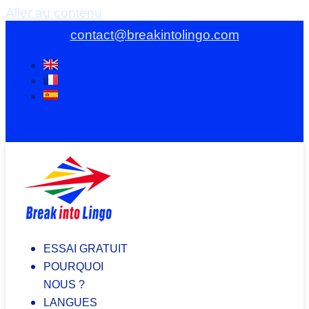
Aller au contenu
contact@breakintolingo.com
ESSAI GRATUIT
POURQUOI
NOUS ?
LANGUES