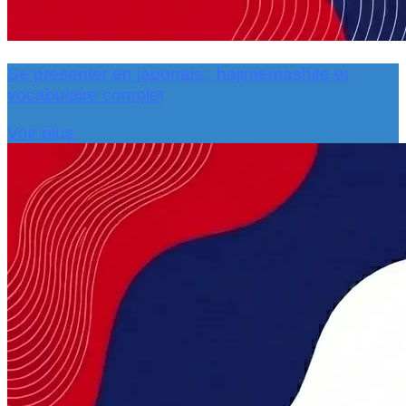
Se présenter en japonais : hajimemashite et
vocabulaire complet
Voir plus