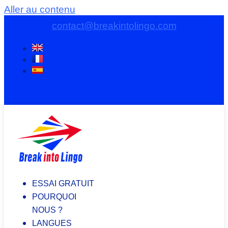
Aller au contenu
contact@breakintolingo.com
ESSAI GRATUIT
POURQUOI
NOUS ?
LANGUES