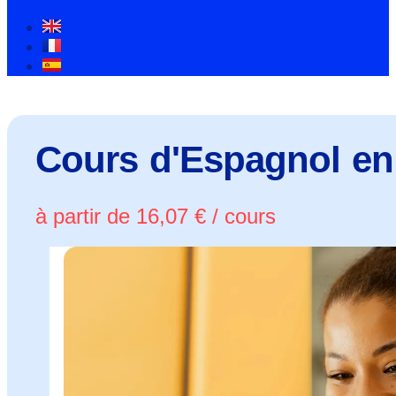
Cours d'Espagnol en
à partir de
16,07
€
/ cours