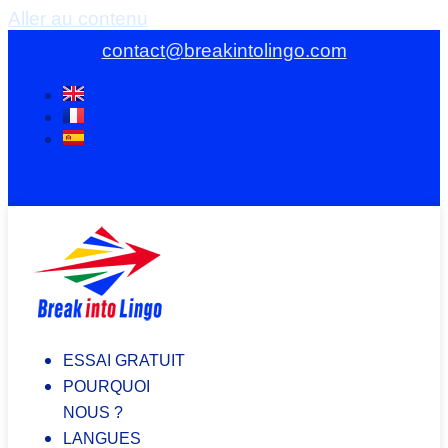
Aller au contenu
contact@breakintolingo.com
ESSAI GRATUIT
POURQUOI
NOUS ?
LANGUES