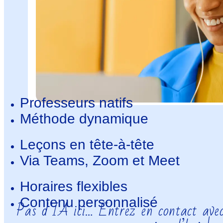
Professeurs natifs
Méthode dynamique
Leçons en tête-à-tête
Via Teams, Zoom et Meet
Horaires flexibles
Contenu personnalisé
Pas d’IA ici… Entrez en contact avec