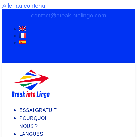
Aller au contenu
contact@breakintolingo.com
ESSAI GRATUIT
POURQUOI
NOUS ?
LANGUES