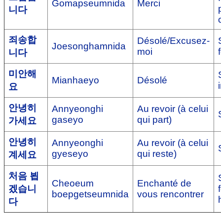
Gomapseumnida
Merci
니다
죄송합
Désolé/Excusez-
Joesonghamnida
moi
니다
미안해
Mianhaeyo
Désolé
요
안녕히
Annyeonghi
Au revoir (à celui
gaseyo
qui part)
가세요
안녕히
Annyeonghi
Au revoir (à celui
gyeseyo
qui reste)
계세요
처음 뵙
Cheoeum
Enchanté de
겠습니
boepgetseumnida
vous rencontrer
다