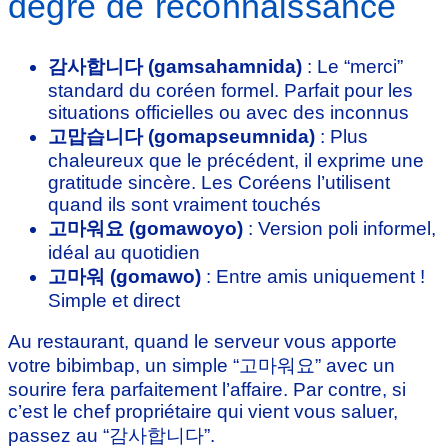
degré de reconnaissance
감사합니다 (gamsahamnida)
: Le “merci”
standard du coréen formel. Parfait pour les
situations officielles ou avec des inconnus
고맙습니다 (gomapseumnida)
: Plus
chaleureux que le précédent, il exprime une
gratitude sincère. Les Coréens l’utilisent
quand ils sont vraiment touchés
고마워요 (gomawoyo)
: Version poli informel,
idéal au quotidien
고마워 (gomawo)
: Entre amis uniquement !
Simple et direct
Au restaurant, quand le serveur vous apporte
votre bibimbap, un simple “고마워요” avec un
sourire fera parfaitement l’affaire. Par contre, si
c’est le chef propriétaire qui vient vous saluer,
passez au “감사합니다”.