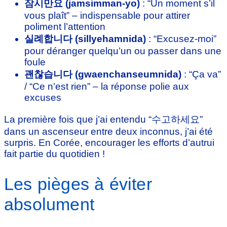
잠시만요 (jamsimman-yo)
: “Un moment s’il
vous plaît” – indispensable pour attirer
poliment l’attention
실례합니다 (sillyehamnida)
: “Excusez-moi”
pour déranger quelqu’un ou passer dans une
foule
괜찮습니다 (gwaenchanseumnida)
: “Ça va”
/ “Ce n’est rien” – la réponse polie aux
excuses
La première fois que j’ai entendu “수고하세요”
dans un ascenseur entre deux inconnus, j’ai été
surpris. En Corée, encourager les efforts d’autrui
fait partie du quotidien !
Les pièges à éviter
absolument