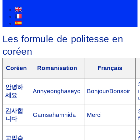
Les formule de politesse en
coréen
Coréen
Romanisation
Français
안녕하
Annyeonghaseyo
Bonjour/Bonsoir
세요
감사합
Gamsahamnida
Merci
니다
고맙습