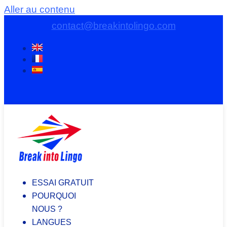
Aller au contenu
contact@breakintolingo.com
ESSAI GRATUIT
POURQUOI
NOUS ?
LANGUES