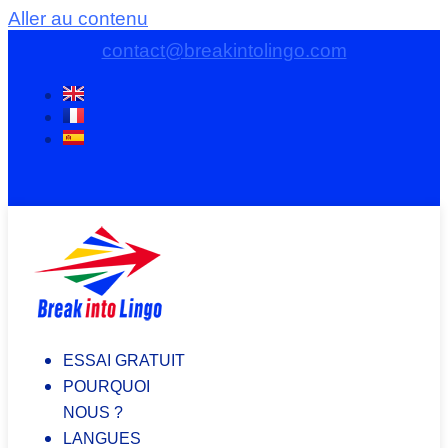
Aller au contenu
contact@breakintolingo.com
ESSAI GRATUIT
POURQUOI
NOUS ?
LANGUES