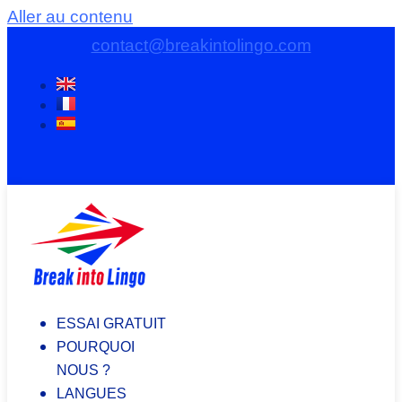
Aller au contenu
contact@breakintolingo.com
ESSAI GRATUIT
POURQUOI
NOUS ?
LANGUES