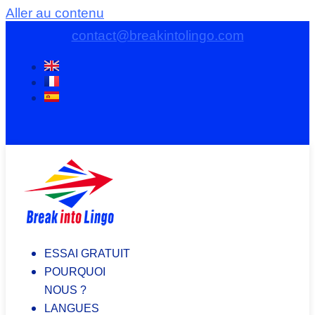
Aller au contenu
contact@breakintolingo.com
ESSAI GRATUIT
POURQUOI
NOUS ?
LANGUES