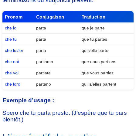
terminaisons du subjonctif présent.
Pronom
Conjugaison
Traduction
che io
parta
que je parte
che tu
parta
que tu partes
che lui/lei
parta
qu’il/elle parte
che noi
partiamo
que nous partions
che voi
partiate
que vous partiez
che loro
partano
qu’ils/elles partent
Exemple d’usage :
Spero che tu parta presto. (J’espère que tu pars
bientôt.)