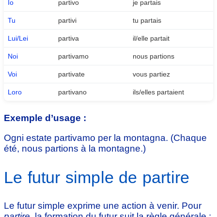
Io
partivo
je partais
Tu
partivi
tu partais
Lui/Lei
partiva
il/elle partait
Noi
partivamo
nous partions
Voi
partivate
vous partiez
Loro
partivano
ils/elles partaient
Exemple d’usage :
Ogni estate partivamo per la montagna. (Chaque
été, nous partions à la montagne.)
Le futur simple de partire
Le futur simple exprime une action à venir. Pour
partire
, la formation du futur suit la règle générale :