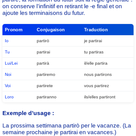
on conserve l’infinitif en retirant le -e final et on
ajoute les terminaisons du futur.
Pronom
Conjugaison
Traduction
Io
partirò
je partirai
Tu
partirai
tu partiras
Lui/Lei
partirà
il/elle partira
Noi
partiremo
nous partirons
Voi
partirete
vous partirez
Loro
partiranno
ils/elles partiront
Exemple d’usage :
La prossima settimana partirò per le vacanze. (La
semaine prochaine je partirai en vacances.)