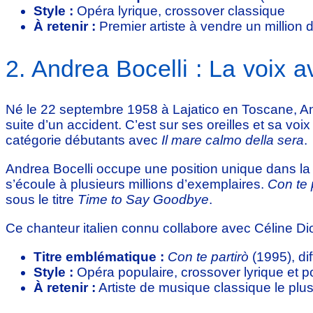
Style :
Opéra lyrique, crossover classique
À retenir :
Premier artiste à vendre un million
2. Andrea Bocelli : La voix 
Né le 22 septembre 1958 à Lajatico en Toscane, And
suite d’un accident. C’est sur ses oreilles et sa voi
catégorie débutants avec
Il mare calmo della sera
.
Andrea Bocelli occupe une position unique dans la
s’écoule à plusieurs millions d’exemplaires.
Con te 
sous le titre
Time to Say Goodbye
.
Ce chanteur italien connu collabore avec Céline D
Titre emblématique :
Con te partirò
(1995), di
Style :
Opéra populaire, crossover lyrique et p
À retenir :
Artiste de musique classique le pl