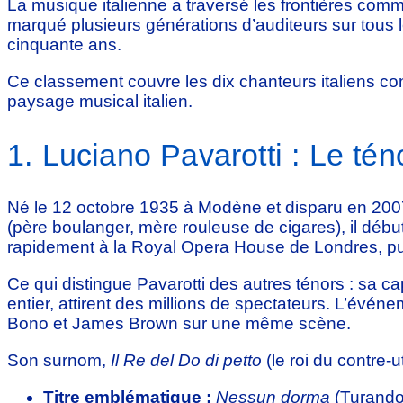
La musique italienne a traversé les frontières comm
marqué plusieurs générations d’auditeurs sur tous le
cinquante ans.
Ce classement couvre les dix chanteurs italiens conn
paysage musical italien.
1. Luciano Pavarotti : Le tén
Né le 12 octobre 1935 à Modène et disparu en 2007, 
(père boulanger, mère rouleuse de cigares), il déb
rapidement à la Royal Opera House de Londres, pu
Ce qui distingue Pavarotti des autres ténors : sa ca
entier, attirent des millions de spectateurs. L’évén
Bono et James Brown sur une même scène.
Son surnom,
Il Re del Do di petto
(le roi du contre-u
Titre emblématique :
Nessun dorma
(Turando