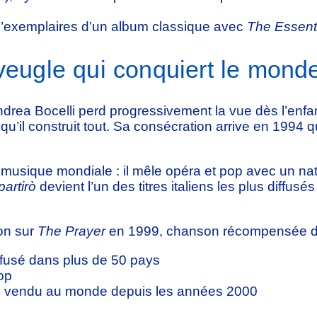
 d’exemplaires d’un album classique avec
The Essenti
aveugle qui conquiert le mond
rea Bocelli perd progressivement la vue dès l’enfan
x qu’il construit tout. Sa consécration arrive en 199
 musique mondiale : il mêle opéra et pop avec un n
partirò
devient l’un des titres italiens les plus diffus
ion sur
The Prayer
en 1999, chanson récompensée d
ffusé dans plus de 50 pays
op
us vendu au monde depuis les années 2000