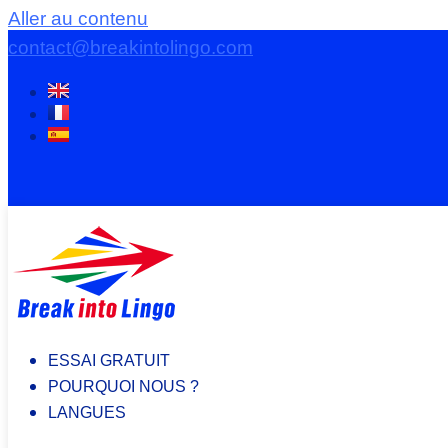
Aller au contenu
contact@breakintolingo.com
ESSAI GRATUIT
POURQUOI NOUS ?
LANGUES