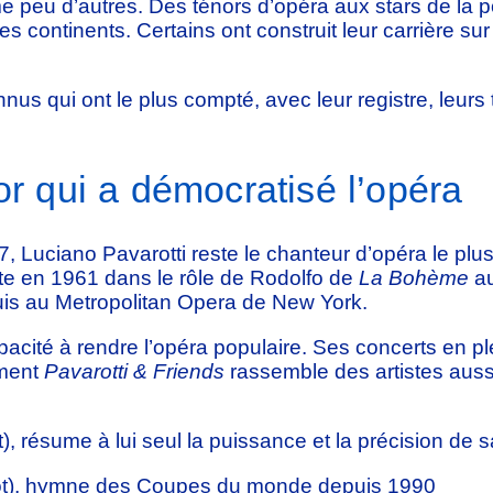
e peu d’autres. Des ténors d’opéra aux stars de la po
s continents. Certains ont construit leur carrière su
us qui ont le plus compté, avec leur registre, leurs t
or qui a démocratisé l’opéra
Luciano Pavarotti reste le chanteur d’opéra le plus 
ute en 1961 dans le rôle de Rodolfo de
La Bohème
au
is au Metropolitan Opera de New York.
pacité à rendre l’opéra populaire. Ses concerts en ple
ement
Pavarotti & Friends
rassemble des artistes aussi
t), résume à lui seul la puissance et la précision de s
t), hymne des Coupes du monde depuis 1990