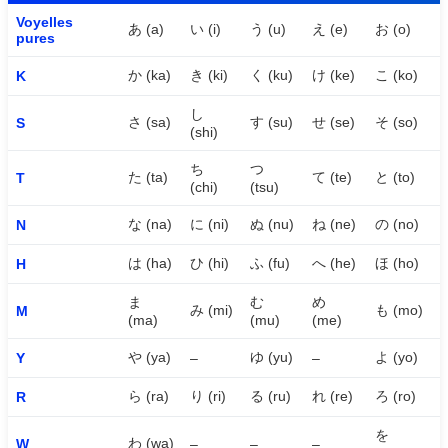
Voyelles
あ (a)
い (i)
う (u)
え (e)
お (o)
pures
か (ka)
き (ki)
く (ku)
け (ke)
こ (ko)
K
し
さ (sa)
す (su)
せ (se)
そ (so)
S
(shi)
ち
つ
た (ta)
て (te)
と (to)
T
(chi)
(tsu)
な (na)
に (ni)
ぬ (nu)
ね (ne)
の (no)
N
は (ha)
ひ (hi)
ふ (fu)
へ (he)
ほ (ho)
H
ま
む
め
み (mi)
も (mo)
M
(ma)
(mu)
(me)
や (ya)
ゆ (yu)
よ (yo)
Y
–
–
ら (ra)
り (ri)
る (ru)
れ (re)
ろ (ro)
R
を
わ (wa)
W
–
–
–