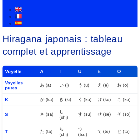
Hiragana japonais : tableau
complet et apprentissage
Voyelle
A
I
U
E
O
Voyelles
あ (a)
い (i)
う (u)
え (e)
お (o)
pures
か (ka)
き (ki)
く (ku)
け (ke)
こ (ko)
K
し
さ (sa)
す (su)
せ (se)
そ (so)
S
(shi)
ち
つ
た (ta)
て (te)
と (to)
T
(chi)
(tsu)