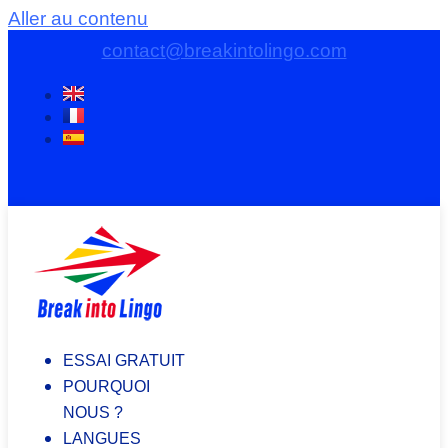
Aller au contenu
contact@breakintolingo.com
ESSAI GRATUIT
POURQUOI
NOUS ?
LANGUES