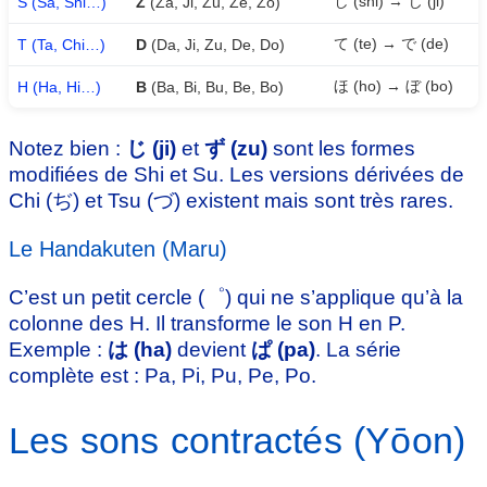
し (shi) → じ (ji)
S (Sa, Shi…)
Z
(Za, Ji, Zu, Ze, Zo)
て (te) → で (de)
T (Ta, Chi…)
D
(Da, Ji, Zu, De, Do)
ほ (ho) → ぼ (bo)
H (Ha, Hi…)
B
(Ba, Bi, Bu, Be, Bo)
Notez bien :
じ (ji)
et
ず (zu)
sont les formes
modifiées de Shi et Su. Les versions dérivées de
Chi (ぢ) et Tsu (づ) existent mais sont très rares.
Le Handakuten (Maru)
C’est un petit cercle (゜) qui ne s’applique qu’à la
colonne des H. Il transforme le son H en P.
Exemple :
は (ha)
devient
ぱ (pa)
. La série
complète est : Pa, Pi, Pu, Pe, Po.
Les sons contractés (Yōon)