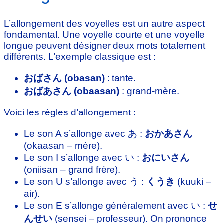
L’allongement des voyelles est un autre aspect
fondamental. Une voyelle courte et une voyelle
longue peuvent désigner deux mots totalement
différents. L’exemple classique est :
おばさん (obasan)
: tante.
おばあさん (obaasan)
: grand-mère.
Voici les règles d’allongement :
Le son A s’allonge avec あ :
おかあさん
(okaasan – mère).
Le son I s’allonge avec い :
おにいさん
(oniisan – grand frère).
Le son U s’allonge avec う :
くうき
(kuuki –
air).
Le son E s’allonge généralement avec い :
せ
んせい
(sensei – professeur). On prononce