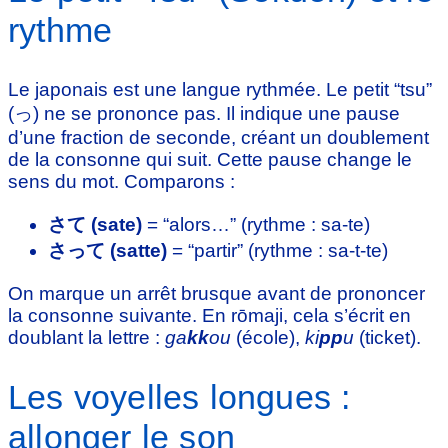
rythme
Le japonais est une langue rythmée. Le petit “tsu”
(っ) ne se prononce pas. Il indique une pause
d’une fraction de seconde, créant un doublement
de la consonne qui suit. Cette pause change le
sens du mot. Comparons :
さて (sate)
= “alors…” (rythme : sa-te)
さって (satte)
= “partir” (rythme : sa-t-te)
On marque un arrêt brusque avant de prononcer
la consonne suivante. En rōmaji, cela s’écrit en
doublant la lettre :
ga
kk
ou
(école),
ki
pp
u
(ticket).
Les voyelles longues :
allonger le son