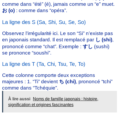
comme dans “été” (é), jamais comme un “e” muet.
お (o)
: comme dans “opéra”.
La ligne des S (Sa, Shi, Su, Se, So)
Observez l’irrégularité ici. Le son “Si” n’existe pas
en japonais standard. Il est remplacé par
し (shi)
,
prononcé comme “chat”. Exemple :
すし
(sushi)
se prononce “soushi”.
La ligne des T (Ta, Chi, Tsu, Te, To)
Cette colonne comporte deux exceptions
majeures : 1. “Ti” devient
ち (chi)
, prononcé “tchi”
comme dans “Tchéquie”.
À lire aussi
Noms de famille japonais : histoire,
signification et origines fascinantes