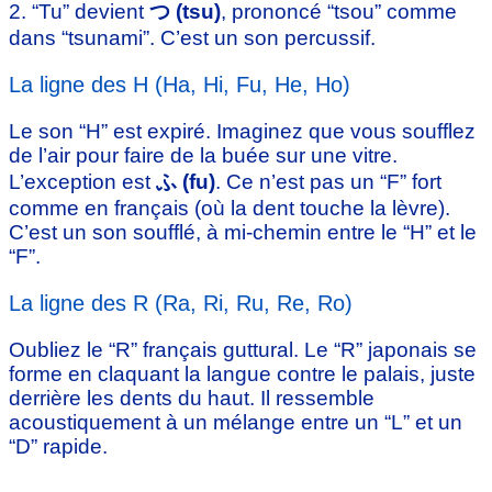
2. “Tu” devient
つ (tsu)
, prononcé “tsou” comme
dans “tsunami”. C’est un son percussif.
La ligne des H (Ha, Hi, Fu, He, Ho)
Le son “H” est expiré. Imaginez que vous soufflez
de l’air pour faire de la buée sur une vitre.
L’exception est
ふ (fu)
. Ce n’est pas un “F” fort
comme en français (où la dent touche la lèvre).
C’est un son soufflé, à mi-chemin entre le “H” et le
“F”.
La ligne des R (Ra, Ri, Ru, Re, Ro)
Oubliez le “R” français guttural. Le “R” japonais se
forme en claquant la langue contre le palais, juste
derrière les dents du haut. Il ressemble
acoustiquement à un mélange entre un “L” et un
“D” rapide.