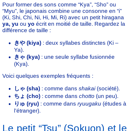
Pour former des sons comme “Kya”, “Sho” ou
“Myu”, le japonais combine une consonne en “i”
(Ki, Shi, Chi, Ni, Hi, Mi, Ri) avec un petit hiragana
ya, yu
ou
yo
écrit en moitié de taille. Regardez la
différence de taille :
きや (kiya)
: deux syllabes distinctes (Ki –
Ya).
きゃ (kya)
: une seule syllabe fusionnée
(Kya).
Voici quelques exemples fréquents :
しゃ (sha)
: comme dans
shakai
(société).
ちょ (cho)
: comme dans
chotto
(un peu).
りゅ (ryu)
: comme dans
ryuugaku
(études à
l’étranger).
Le petit “Tsu” (Sokuon) et le