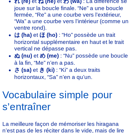
れ (re)
et
ね (ne)
et
わ (wa)
: La différence se
joue sur la boucle finale. “Ne” a une boucle
fermée, “Re” a une courbe vers l’extérieur,
“Wa” a une courbe vers l’intérieur (comme un
ventre rond).
は (ha)
et
ほ (ho)
: “Ho” possède un trait
horizontal supplémentaire en haut et le trait
vertical ne dépasse pas.
ぬ (nu)
et
め (me)
: “Nu” possède une boucle
à la fin, “Me” n’en a pas.
さ (sa)
et
き (ki)
: “Ki” a deux traits
horizontaux, “Sa” n’en a qu’un.
Vocabulaire simple pour
s’entraîner
La meilleure façon de mémoriser les hiragana
n’est pas de les réciter dans le vide, mais de lire