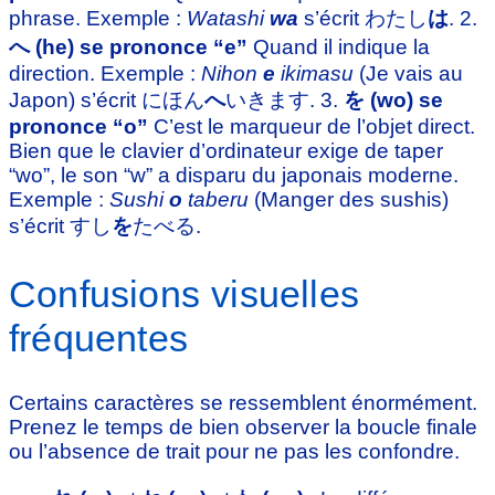
phrase. Exemple :
Watashi
wa
s’écrit わたし
は
. 2.
へ (he) se prononce “e”
Quand il indique la
direction. Exemple :
Nihon
e
ikimasu
(Je vais au
Japon) s’écrit にほん
へ
いきます. 3.
を (wo) se
prononce “o”
C’est le marqueur de l’objet direct.
Bien que le clavier d’ordinateur exige de taper
“wo”, le son “w” a disparu du japonais moderne.
Exemple :
Sushi
o
taberu
(Manger des sushis)
s’écrit すし
を
たべる.
Confusions visuelles
fréquentes
Certains caractères se ressemblent énormément.
Prenez le temps de bien observer la boucle finale
ou l’absence de trait pour ne pas les confondre.