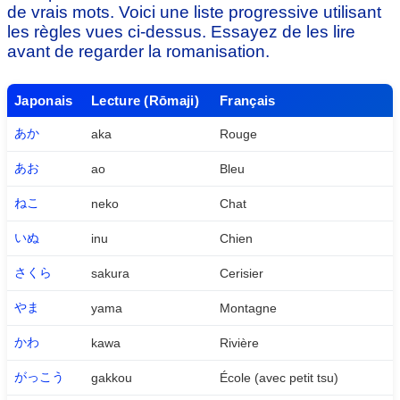
de vrais mots. Voici une liste progressive utilisant
les règles vues ci-dessus. Essayez de les lire
avant de regarder la romanisation.
Japonais
Lecture (Rōmaji)
Français
あか
aka
Rouge
あお
ao
Bleu
ねこ
neko
Chat
いぬ
inu
Chien
さくら
sakura
Cerisier
やま
yama
Montagne
かわ
kawa
Rivière
がっこう
gakkou
École (avec petit tsu)