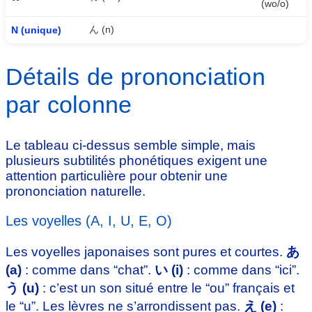
(wo/o)
ん (n)
N (unique)
Détails de prononciation
par colonne
Le tableau ci-dessus semble simple, mais
plusieurs subtilités phonétiques exigent une
attention particulière pour obtenir une
prononciation naturelle.
Les voyelles (A, I, U, E, O)
Les voyelles japonaises sont pures et courtes.
あ
(a)
: comme dans “chat”.
い (i)
: comme dans “ici”.
う (u)
: c’est un son situé entre le “ou” français et
le “u”. Les lèvres ne s’arrondissent pas.
え (e)
: