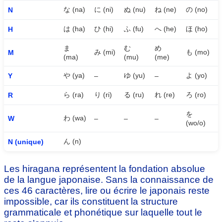
な (na)
に (ni)
ぬ (nu)
ね (ne)
の (no)
N
は (ha)
ひ (hi)
ふ (fu)
へ (he)
ほ (ho)
H
ま
む
め
み (mi)
も (mo)
M
(ma)
(mu)
(me)
や (ya)
ゆ (yu)
よ (yo)
Y
–
–
ら (ra)
り (ri)
る (ru)
れ (re)
ろ (ro)
R
を
わ (wa)
W
–
–
–
(wo/o)
ん (n)
N (unique)
Les hiragana représentent la fondation absolue
de la langue japonaise. Sans la connaissance de
ces 46 caractères, lire ou écrire le japonais reste
impossible, car ils constituent la structure
grammaticale et phonétique sur laquelle tout le