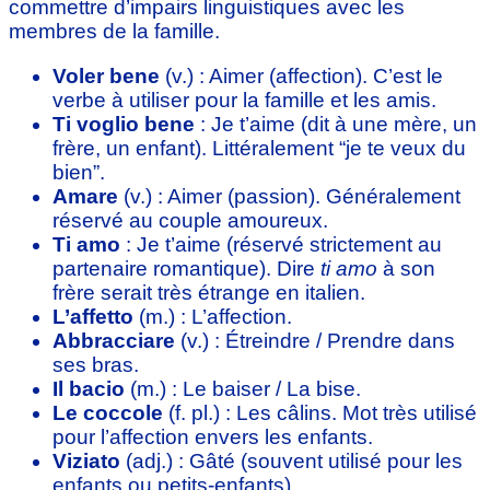
commettre d’impairs linguistiques avec les
membres de la famille.
Voler bene
(v.) : Aimer (affection). C’est le
verbe à utiliser pour la famille et les amis.
Ti voglio bene
: Je t’aime (dit à une mère, un
frère, un enfant). Littéralement “je te veux du
bien”.
Amare
(v.) : Aimer (passion). Généralement
réservé au couple amoureux.
Ti amo
: Je t’aime (réservé strictement au
partenaire romantique). Dire
ti amo
à son
frère serait très étrange en italien.
L’affetto
(m.) : L’affection.
Abbracciare
(v.) : Étreindre / Prendre dans
ses bras.
Il bacio
(m.) : Le baiser / La bise.
Le coccole
(f. pl.) : Les câlins. Mot très utilisé
pour l’affection envers les enfants.
Viziato
(adj.) : Gâté (souvent utilisé pour les
enfants ou petits-enfants).