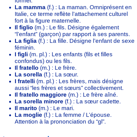
formel.
La mamma
(f.) : La maman. Omniprésent en
Italie, ce terme reflète l’attachement culturel
fort à la figure maternelle.
Il figlio
(m.) : Le fils. Désigne également
“l’enfant” (garçon) par rapport à ses parents.
La figlia
(f.) : La fille. Désigne l’enfant de sexe
féminin.
I figli
(m. pl.) : Les enfants (fils et filles
confondus) ou les fils.
Il fratello
(m.) : Le frère.
La sorella
(f.) : La sœur.
I fratelli
(m. pl.) : Les frères, mais désigne
aussi “les frères et sœurs” collectivement.
Il fratello maggiore
(m.) : Le frère aîné.
La sorella minore
(f.) : La sœur cadette.
Il marito
(m.) : Le mari.
La moglie
(f.) : La femme / L’épouse.
Attention à la prononciation du “gl”.