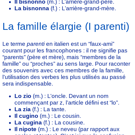
Il bisnonno
(m.) : L’arrière-grand-père.
La bisnonna
(f.) : L’arrière-grand-mère.
La famille élargie (I parenti)
Le terme
parenti
en italien est un “faux-ami”
courant pour les francophones : il ne signifie pas
“parents” (père et mère), mais “membres de la
famille” ou “proches” au sens large. Pour raconter
des souvenirs avec ces membres de la famille,
l’utilisation des verbes les plus utilisés au passé
sera indispensable.
Lo zio
(m.) : L’oncle. Devant un nom
commençant par z, l’article défini est “lo”.
La zia
(f.) : La tante.
Il cugino
(m.) : Le cousin.
La cugina
(f.) : La cousine.
Il nipote
(m.) : Le neveu (par rapport aux