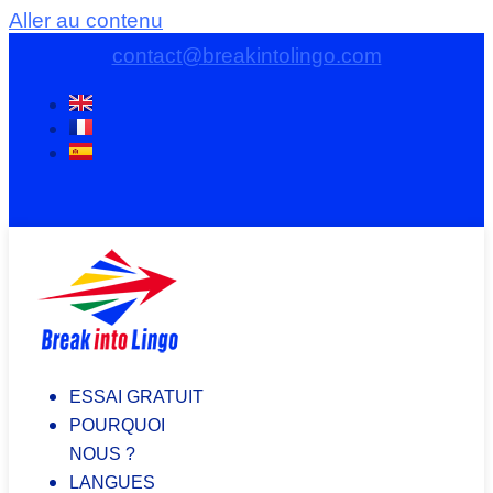
Aller au contenu
contact@breakintolingo.com
ESSAI GRATUIT
POURQUOI
NOUS ?
LANGUES