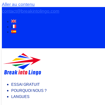
Aller au contenu
contact@breakintolingo.com
ESSAI GRATUIT
POURQUOI NOUS ?
LANGUES