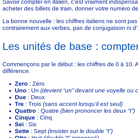
Savoir compter en italien, c’est vraiment indispensa
acheter des billets de train, donner votre numéro d
La bonne nouvelle : les chiffres italiens ne sont pa
contrairement aux verbes, pas de conjugaison ni d’a
Les unités de base : compte
Commençons par le début : les chiffres de 0 à 10. A
différence.
Zero
: Zéro
Uno
: Un
(devient “un” devant une voyelle ou
Due
: Deux
Tre
: Trois
(sans accent lorsqu’il est seul)
Quattro
: Quatre
(bien prononcer les deux “t”)
Cinque
: Cinq
Sei
: Six
Sette
: Sept
(insister sur le double “t”)
Otto
: Huit
(double “t” prononcé)