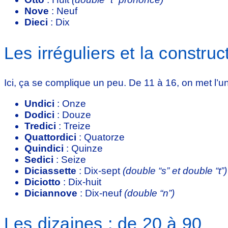
Nove
: Neuf
Dieci
: Dix
Les irréguliers et la constru
Ici, ça se complique un peu. De 11 à 16, on met l’uni
Undici
: Onze
Dodici
: Douze
Tredici
: Treize
Quattordici
: Quatorze
Quindici
: Quinze
Sedici
: Seize
Diciassette
: Dix-sept
(double “s” et double “t”)
Diciotto
: Dix-huit
Diciannove
: Dix-neuf
(double “n”)
Les dizaines : de 20 à 90