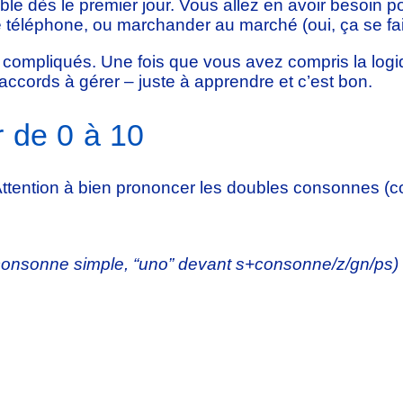
ble dès le premier jour. Vous allez en avoir besoin p
e téléphone, ou marchander au marché (oui, ça se fait
s compliqués. Une fois que vous avez compris la logiq
ccords à gérer – juste à apprendre et c’est bon.
r de 0 à 10
ttention à bien prononcer les doubles consonnes (com
 consonne simple, “uno” devant s+consonne/z/gn/ps)