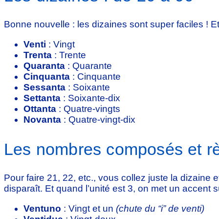
Bonne nouvelle : les dizaines sont super faciles ! Et 
Venti
: Vingt
Trenta
: Trente
Quaranta
: Quarante
Cinquanta
: Cinquante
Sessanta
: Soixante
Settanta
: Soixante-dix
Ottanta
: Quatre-vingts
Novanta
: Quatre-vingt-dix
Les nombres composés et rè
Pour faire 21, 22, etc., vous collez juste la dizaine 
disparaît. Et quand l’unité est 3, on met un accent su
Ventuno
: Vingt et un
(chute du “i” de venti)