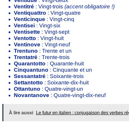
Ventidue
: Vingt-deux
Ventitré
: Vingt-trois
(accent obligatoire !)
Ventiquattro
: Vingt-quatre
Venticinque
: Vingt-cinq
Ventisei
: Vingt-six
Ventisette
: Vingt-sept
Ventotto
: Vingt-huit
Ventinove
: Vingt-neuf
Trentuno
: Trente et un
Trentatré
: Trente-trois
Quarantotto
: Quarante-huit
Cinquantuno
: Cinquante et un
Sessantatré
: Soixante-trois
Settantotto
: Soixante-dix-huit
Ottantuno
: Quatre-vingt-un
Novantanove
: Quatre-vingt-dix-neuf
À lire aussi
Le futur en italien : conjugaison des verbes rég