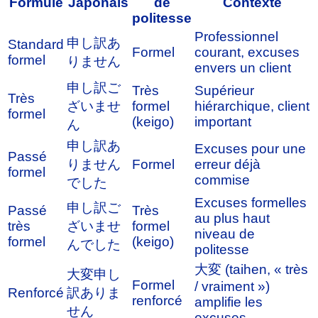
Formule
Japonais
de
Contexte
politesse
Professionnel
申し訳あ
Standard
Formel
courant, excuses
formel
りません
envers un client
申し訳ご
Très
Supérieur
Très
ざいませ
formel
hiérarchique, client
formel
(keigo)
important
ん
申し訳あ
Excuses pour une
Passé
りません
Formel
erreur déjà
formel
commise
でした
Excuses formelles
申し訳ご
Passé
Très
au plus haut
très
ざいませ
formel
niveau de
formel
(keigo)
んでした
politesse
大変 (taihen, « très
大変申し
Formel
/ vraiment »)
Renforcé
訳ありま
renforcé
amplifie les
せん
excuses