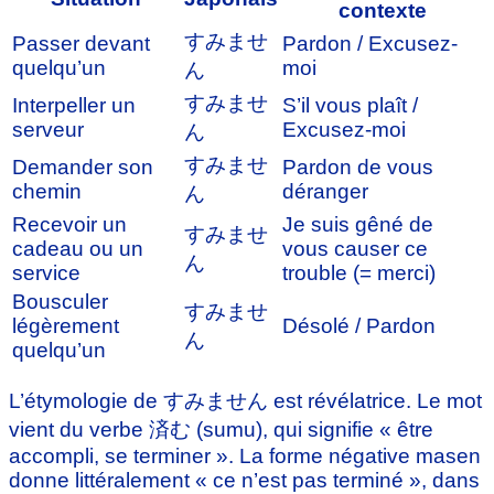
contexte
すみませ
Passer devant
Pardon / Excusez-
quelqu’un
moi
ん
すみませ
Interpeller un
S’il vous plaît /
serveur
Excusez-moi
ん
すみませ
Demander son
Pardon de vous
chemin
déranger
ん
Recevoir un
Je suis gêné de
すみませ
cadeau ou un
vous causer ce
ん
service
trouble (= merci)
Bousculer
すみませ
légèrement
Désolé / Pardon
ん
quelqu’un
L’étymologie de すみません est révélatrice. Le mot
vient du verbe 済む (sumu), qui signifie « être
accompli, se terminer ». La forme négative masen
donne littéralement « ce n’est pas terminé », dans