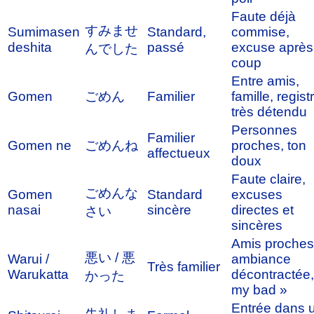
Faute déjà
すみませ
Sumimasen
Standard,
commise,
deshita
passé
excuse après
んでした
coup
Entre amis,
Gomen
ごめん
Familier
famille, regist
très détendu
Personnes
Familier
Gomen ne
ごめんね
proches, ton
affectueux
doux
Faute claire,
ごめんな
Gomen
Standard
excuses
nasai
sincère
directes et
さい
sincères
Amis proches
悪い / 悪
Warui /
ambiance
Très familier
Warukatta
décontractée,
かった
my bad »
Entrée dans 