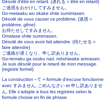
Désolé d’être en retard. (遅れる = être en retard)
ご迷惑をおかけしてすみません。
Go-meiwaku wo okake shite sumimasen.
Désolé de vous causer ce problème. (迷惑 =
problème, gêne)
お待たせしてすみません。
Omatase shite sumimasen.
Désolé de vous avoir fait attendre. (待たせる =
faire attendre)
ご連絡が遅くなり、申し訳ありません。
Go-renraku ga osoku nari, mōshiwake arimasen.
Je suis désolé pour le retard de mon message.
(registre formel)
La construction –て + formule d’excuse fonctionne
avec すみません, ごめんなさい et 申し訳ありませ
ん. Elle s’adapte à tous les registres selon la
formule choisie en fin de phrase.