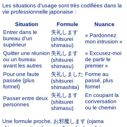
Les situations d’usage sont très codifiées dans la
vie professionnelle japonaise :
Situation
Formule
Nuance
Entrer dans le
失礼します
« Pardonnez
bureau d’un
(shitsurei
mon intrusion »
supérieur
shimasu)
Quitter une réunion
失礼します
« Excusez-moi
ou un bureau
de partir le
(shitsurei
avant les autres
premier »
shimasu)
Pour une faute
失礼しました
Forme au
passée (plus
passé, plus
(shitsurei
formel)
formel
shimashita)
失礼します
En coupant la
Passer entre deux
conversation
(shitsurei
personnes
ou le chemin
shimasu)
Une formule proche, お邪魔します (ojama