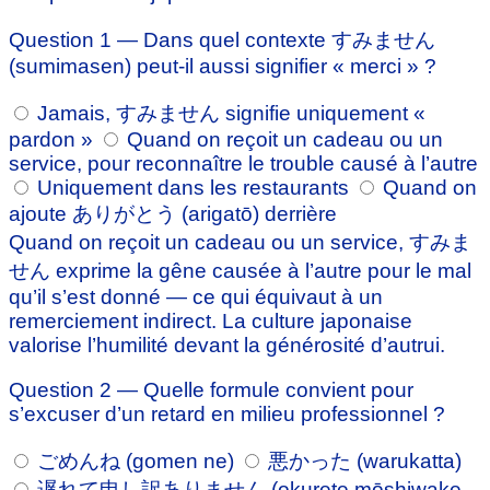
Question 1 — Dans quel contexte すみません
(sumimasen) peut-il aussi signifier « merci » ?
Jamais, すみません signifie uniquement «
pardon »
Quand on reçoit un cadeau ou un
service, pour reconnaître le trouble causé à l’autre
Uniquement dans les restaurants
Quand on
ajoute ありがとう (arigatō) derrière
Quand on reçoit un cadeau ou un service, すみま
せん exprime la gêne causée à l’autre pour le mal
qu’il s’est donné — ce qui équivaut à un
remerciement indirect. La culture japonaise
valorise l’humilité devant la générosité d’autrui.
Question 2 — Quelle formule convient pour
s’excuser d’un retard en milieu professionnel ?
ごめんね (gomen ne)
悪かった (warukatta)
遅れて申し訳ありません (okurete mōshiwake