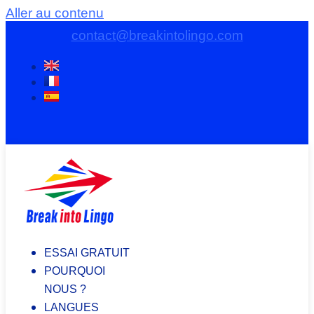
Aller au contenu
contact@breakintolingo.com
ESSAI GRATUIT
POURQUOI
NOUS ?
LANGUES