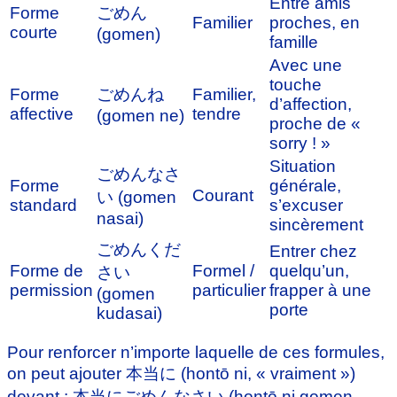
Entre amis
Forme
ごめん
Familier
proches, en
courte
(gomen)
famille
Avec une
touche
Forme
ごめんね
Familier,
d’affection,
affective
tendre
(gomen ne)
proche de «
sorry ! »
Situation
ごめんなさ
Forme
générale,
Courant
い (gomen
standard
s’excuser
nasai)
sincèrement
ごめんくだ
Entrer chez
Forme de
Formel /
quelqu’un,
さい
permission
particulier
frapper à une
(gomen
porte
kudasai)
Pour renforcer n’importe laquelle de ces formules,
on peut ajouter 本当に (hontō ni, « vraiment »)
devant : 本当にごめんなさい (hontō ni gomen