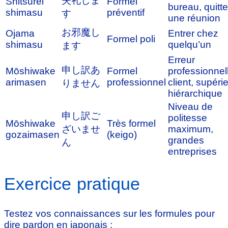
失礼しま
Shitsurei
Formel
bureau, quitte
shimasu
préventif
す
une réunion
お邪魔し
Ojama
Entrer chez
Formel poli
shimasu
quelqu’un
ます
Erreur
申し訳あ
Mōshiwake
Formel
professionnel
arimasen
professionnel
client, supéri
りません
hiérarchique
Niveau de
申し訳ご
politesse
Mōshiwake
Très formel
ざいませ
maximum,
gozaimasen
(keigo)
grandes
ん
entreprises
Exercice pratique
Testez vos connaissances sur les formules pour
dire pardon en japonais :