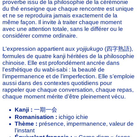
proverbe issu de la philosophie de la cérémonie
du thé enseigne que chaque rencontre est unique
et ne se reproduira jamais exactement de la
même façon. Il invite à traiter chaque moment
avec une attention totale, sans le différer ou le
considérer comme ordinaire.
L’expression appartient aux
yojijukugo
(四字熟語),
formules de quatre kanji héritées de la philosophie
chinoise. Elle est profondément ancrée dans
l’esthétique du wabi-sabi : la beauté de
l’impermanence et de l’imperfection. Elle s’emploie
aussi dans des contextes quotidiens pour
rappeler que chaque conversation, chaque repas,
chaque moment mérite d’être pleinement vécu.
Kanji :
一期一会
Romanisation :
ichigo ichie
Thème :
présence, impermanence, valeur de
l’instant