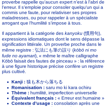
proverbe rappelle qu’aucun expert n’est à l’abri de
l’erreur. Il s’emploie pour consoler quelqu’un qui a
commis une faute, pour relativiser ses propres
maladresses, ou pour rappeler à un spécialiste
arrogant que l’humilité s’impose à tous.
Il appartient à la catégorie des
kanyoku
(慣用句),
expressions idiomatiques dont le sens dépasse la
signification littérale. Un proverbe proche dans le
même registre : 弘法にも筆の誤り (
kōbō ni mo
fude no ayamari
), « même le maître calligraphe
Kōbō faisait des fautes de pinceau » : la référence
à une figure historique précise confère un registre
plus cultivé.
Kanji :
猿も木から落ちる
Romanisation :
saru mo ki kara ochiru
Thème :
humilité, imperfection universelle
Équivalent français :
« Erreur est humaine »
Contexte d’usage :
consolation après une