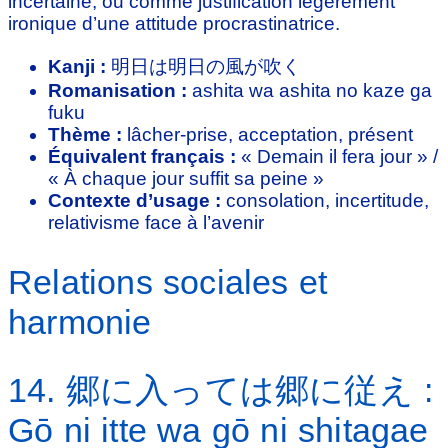
incertaine, ou comme justification légèrement
ironique d’une attitude procrastinatrice.
Kanji :
明日は明日の風が吹く
Romanisation :
ashita wa ashita no kaze ga
fuku
Thème :
lâcher-prise, acceptation, présent
Équivalent français :
« Demain il fera jour » /
« À chaque jour suffit sa peine »
Contexte d’usage :
consolation, incertitude,
relativisme face à l’avenir
Relations sociales et
harmonie
14. 郷に入っては郷に従え :
Gō ni itte wa gō ni shitagae