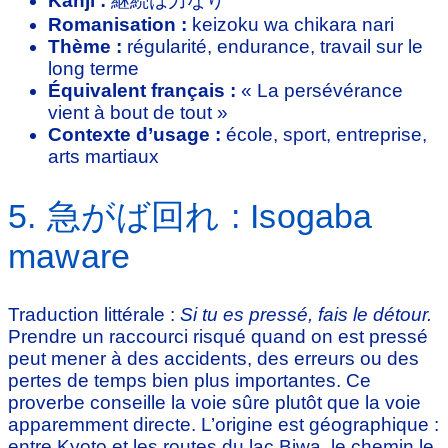
Kanji :
継続は力なり
Romanisation :
keizoku wa chikara nari
Thème :
régularité, endurance, travail sur le
long terme
Équivalent français :
« La persévérance
vient à bout de tout »
Contexte d’usage :
école, sport, entreprise,
arts martiaux
5. 急がば回れ : Isogaba
maware
Traduction littérale :
Si tu es pressé, fais le détour.
Prendre un raccourci risqué quand on est pressé
peut mener à des accidents, des erreurs ou des
pertes de temps bien plus importantes. Ce
proverbe conseille la voie sûre plutôt que la voie
apparemment directe. L’origine est géographique :
entre Kyoto et les routes du lac Biwa, le chemin le