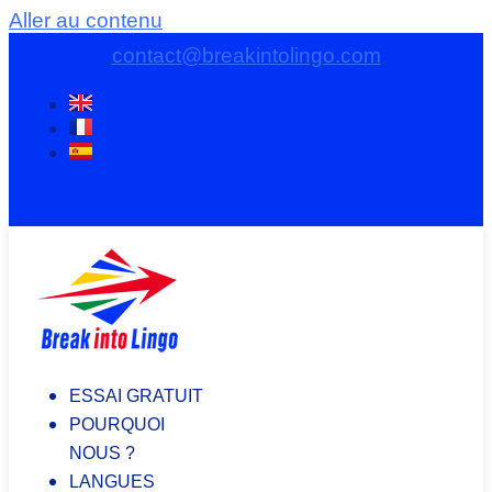
Aller au contenu
contact@breakintolingo.com
ESSAI GRATUIT
POURQUOI
NOUS ?
LANGUES