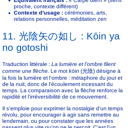
Équivalent français :
« Carpe diem » (sens
proche, contexte différent)
Contexte d’usage :
cérémonies, arts,
relations personnelles, méditation zen
11. 光陰矢の如し : Kōin ya
no gotoshi
Traduction littérale :
La lumière et l’ombre filent
comme une flèche.
Le mot
kōin
(光陰) désigne à
la fois la lumière et l’ombre : métaphore du jour et
de la nuit, donc de l’écoulement incessant du
temps. La comparaison avec la flèche renforce la
rapidité et l’irréversibilité de ce mouvement.
Il s’emploie pour exprimer la nostalgie d’un temps
révolu, pour encourager à agir sans remettre au
lendemain, ou pour constater que les années
passent plus vite qu’on ne le perçoit. C’est l’un