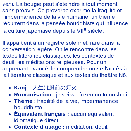
vent.
La bougie peut s’éteindre à tout moment,
sans préavis. Ce proverbe exprime la fragilité et
l’impermanence de la vie humaine, un thème
récurrent dans la pensée bouddhiste qui influence
e
la culture japonaise depuis le VII
siècle.
Il appartient à un registre solennel, rare dans la
conversation légère. On le rencontre dans les
textes littéraires classiques, les contextes de
deuil, les méditations religieuses. Pour un
apprenant avancé, le comprendre ouvre l’accès à
la littérature classique et aux textes du théâtre Nō.
Kanji :
人生は風前の灯火
Romanisation :
jinsei wa fūzen no tomoshibi
Thème :
fragilité de la vie, impermanence
bouddhiste
Équivalent français :
aucun équivalent
idiomatique direct
Contexte d’usage :
méditation, deuil,