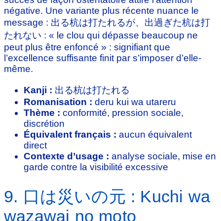
négative. Une variante plus récente nuance le
message : 出る杭は打たれるが、出過ぎた杭は打
たれない : « le clou qui dépasse beaucoup ne
peut plus être enfoncé » : signifiant que
l’excellence suffisante finit par s’imposer d’elle-
même.
Kanji :
出る杭は打たれる
Romanisation :
deru kui wa utareru
Thème :
conformité, pression sociale,
discrétion
Équivalent français :
aucun équivalent
direct
Contexte d’usage :
analyse sociale, mise en
garde contre la visibilité excessive
9. 口は災いの元 : Kuchi wa
wazawai no moto