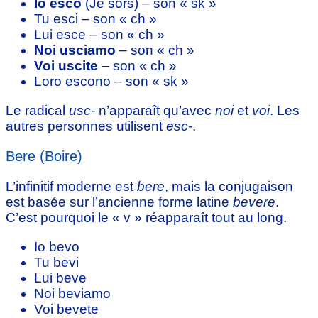
Io esco
(Je sors) – son « sk »
Tu esci – son « ch »
Lui esce – son « ch »
Noi usciamo
– son « ch »
Voi uscite
– son « ch »
Loro escono – son « sk »
Le radical
usc-
n’apparaît qu’avec
noi
et
voi
. Les
autres personnes utilisent
esc-
.
Bere (Boire)
L’infinitif moderne est
bere
, mais la conjugaison
est basée sur l’ancienne forme latine
bevere
.
C’est pourquoi le « v » réapparaît tout au long.
Io bevo
Tu bevi
Lui beve
Noi beviamo
Voi bevete