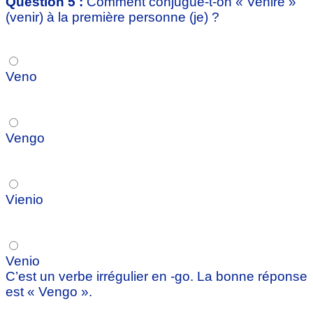
Question 5 :
Comment conjugue-t-on « Venire »
(venir) à la première personne (je) ?
Veno
Vengo
Vienio
Venio
C’est un verbe irrégulier en -go. La bonne réponse
est « Vengo ».