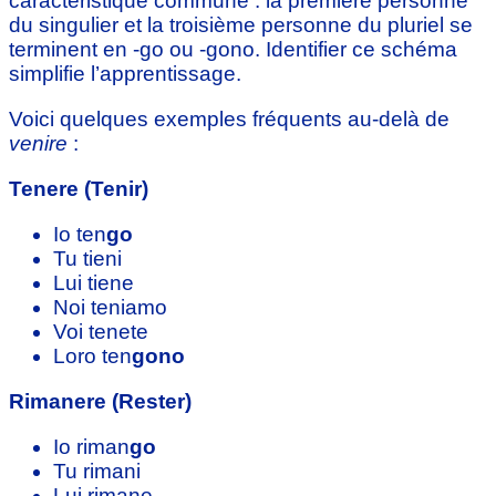
caractéristique commune : la première personne
du singulier et la troisième personne du pluriel se
terminent en -go ou -gono. Identifier ce schéma
simplifie l’apprentissage.
Voici quelques exemples fréquents au-delà de
venire
:
Tenere (Tenir)
Io ten
go
Tu tieni
Lui tiene
Noi teniamo
Voi tenete
Loro ten
gono
Rimanere (Rester)
Io riman
go
Tu rimani
Lui rimane