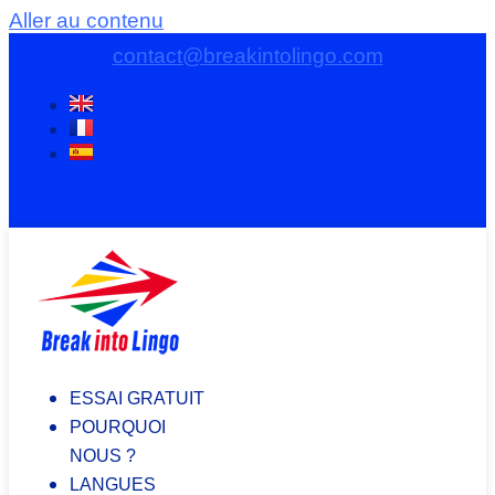
Aller au contenu
contact@breakintolingo.com
ESSAI GRATUIT
POURQUOI
NOUS ?
LANGUES