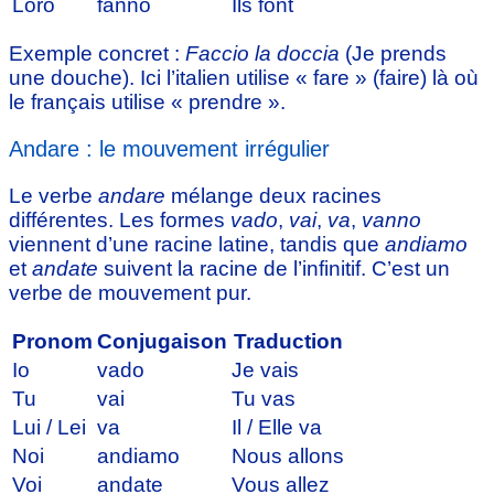
Loro
fanno
Ils font
Exemple concret :
Faccio la doccia
(Je prends
une douche). Ici l’italien utilise « fare » (faire) là où
le français utilise « prendre ».
Andare : le mouvement irrégulier
Le verbe
andare
mélange deux racines
différentes. Les formes
vado
,
vai
,
va
,
vanno
viennent d’une racine latine, tandis que
andiamo
et
andate
suivent la racine de l’infinitif. C’est un
verbe de mouvement pur.
Pronom
Conjugaison
Traduction
Io
vado
Je vais
Tu
vai
Tu vas
Lui / Lei
va
Il / Elle va
Noi
andiamo
Nous allons
Voi
andate
Vous allez