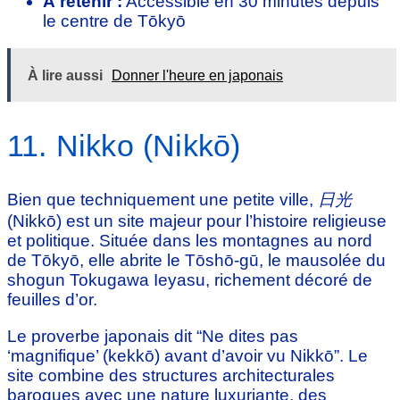
À retenir :
Accessible en 30 minutes depuis
le centre de Tōkyō
À lire aussi
Donner l'heure en japonais
11. Nikko (Nikkō)
Bien que techniquement une petite ville,
日光
(Nikkō) est un site majeur pour l’histoire religieuse
et politique. Située dans les montagnes au nord
de Tōkyō, elle abrite le Tōshō-gū, le mausolée du
shogun Tokugawa Ieyasu, richement décoré de
feuilles d’or.
Le proverbe japonais dit “Ne dites pas
‘magnifique’ (kekkō) avant d’avoir vu Nikkō”. Le
site combine des structures architecturales
baroques avec une nature luxuriante, des