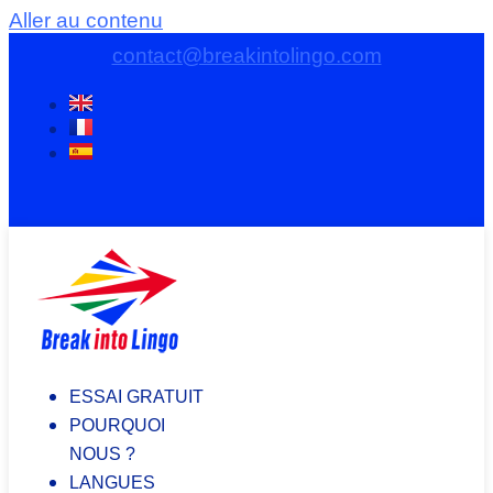
Aller au contenu
contact@breakintolingo.com
ESSAI GRATUIT
POURQUOI
NOUS ?
LANGUES